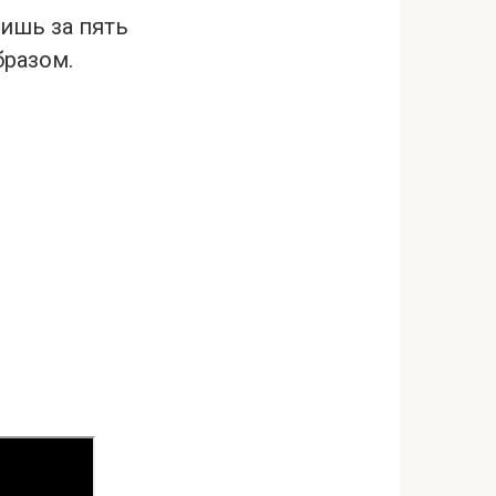
лишь за пять
бразом.