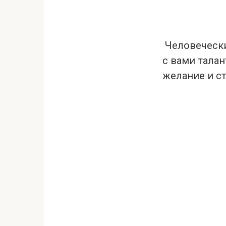
Человечески
с вами талан
желание и с