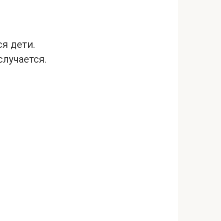
я дети.
случается.