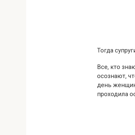
Тогда супруг
Все, кто зна
осознают, ч
день женщин
проходила ос