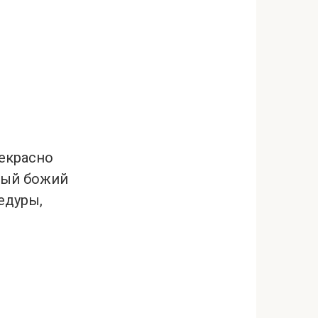
рекрасно
ждый божий
едуры,