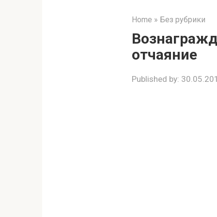
Home
»
Без рубрики
Вознагражде
отчаяние
Published by:
30.05.20