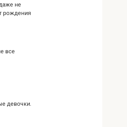
 даже не
ет рождения
е все
ые девочки.