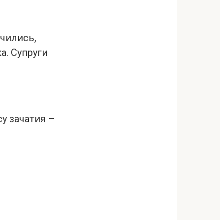
ечились,
а. Супруги
у зачатия –