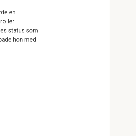
vde en
oller i
nes status som
mpade hon med