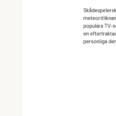
Skådespelersk
meteoritliknan
populära TV-se
en eftertrakt
personliga de