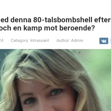
d denna 80-talsbombshell efter 
 och en kamp mot beroende?
24
Category:
Intressant
Author:
Admin