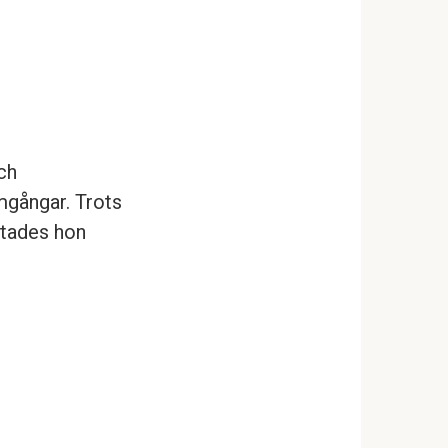
ch
mgångar. Trots
ttades hon