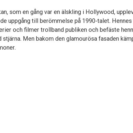
an, som en gång var en älskling i Hollywood, upple
de uppgång till berömmelse på 1990-talet. Hennes r
rier och filmer trollband publiken och befäste hen
ad stjärna. Men bakom den glamourösa fasaden kä
moner.