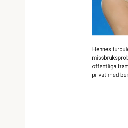
Hennes turbule
missbruksprob
offentliga fra
privat med be