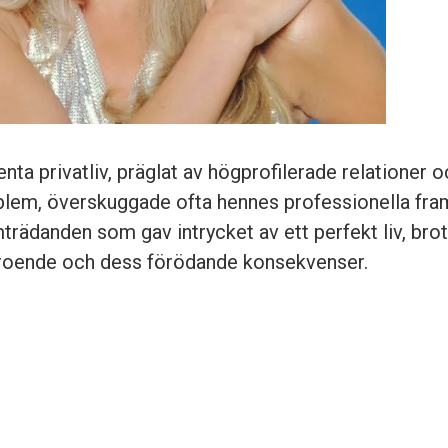
nta privatliv, präglat av högprofilerade relationer o
lem, överskuggade ofta hennes professionella fra
mträdanden som gav intrycket av ett perfekt liv, bro
roende och dess förödande konsekvenser.