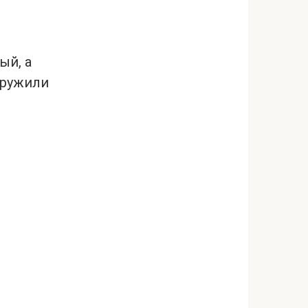
ый, а
аружили