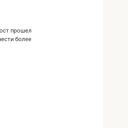
мост прошел
нести более