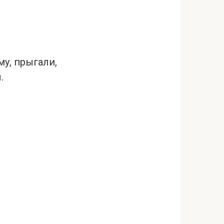
у, прыгали,
.