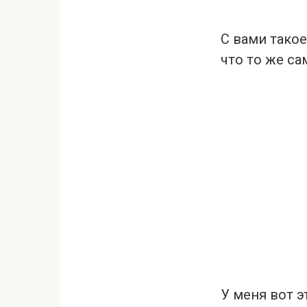
С вами тако
что то же с
У меня вот э