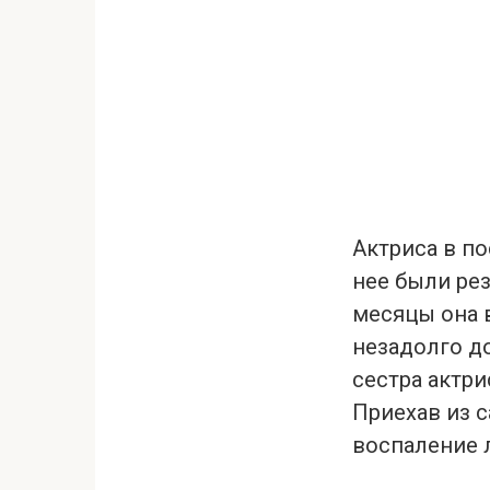
Актриса в по
нее были рез
месяцы она в
незадолго до
сестра актр
Приехав из с
воспаление л