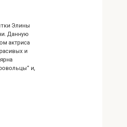
стки Элины
ни. Данную
ом актриса
красивых и
лярна
ровольцы” и,