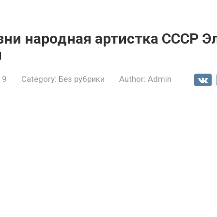
зни народная артистка СССР Э
я
19
Category:
Без рубрики
Author:
Admin