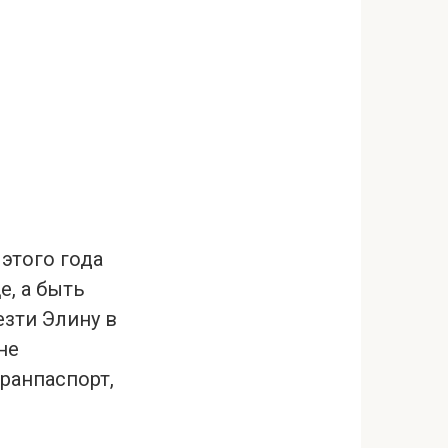
 этого года
е, а быть
зти Элину в
не
гранпаспорт,