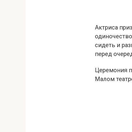
Актриса приз
одиночеством
сидеть и ра
перед очере
Церемония п
Малом театр