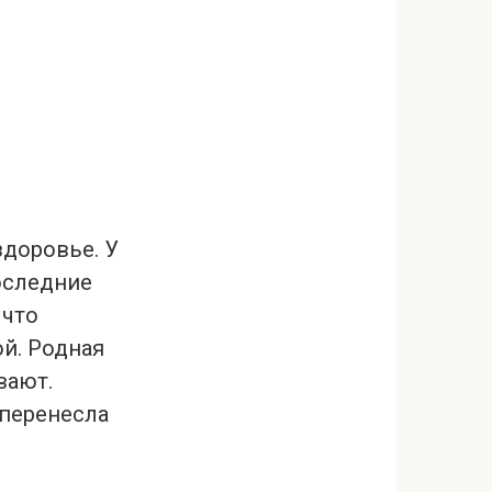
здоровье. У
Последние
 что
ой. Родная
вают.
 перенесла