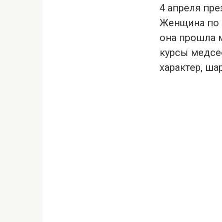
4 апреля пр
Женщина по 
она прошла 
курсы медсес
характер, ша