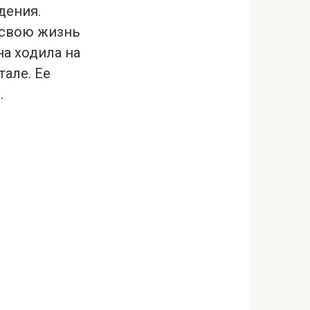
дения.
 свою жизнь
а ходила на
тале. Ее
.