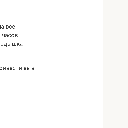
ла все
о часов
ередышка
ривести ее в