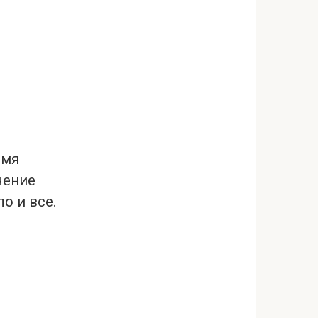
емя
чение
о и все.