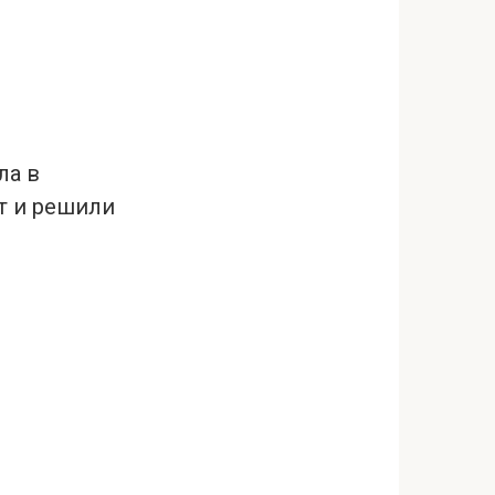
ла в
т и решили