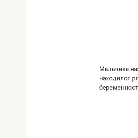
Мальчика наз
находился р
беременности