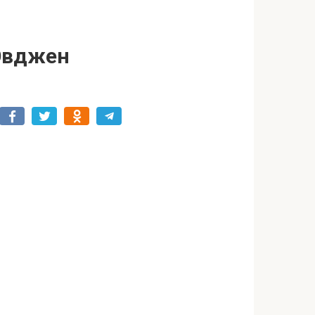
 Эвджен