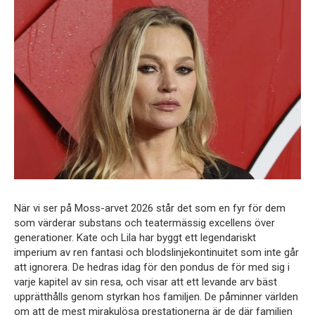
När vi ser på Moss-arvet 2026 står det som en fyr för dem
som värderar substans och teatermässig excellens över
generationer. Kate och Lila har byggt ett legendariskt
imperium av ren fantasi och blodslinjekontinuitet som inte går
att ignorera. De hedras idag för den pondus de för med sig i
varje kapitel av sin resa, och visar att ett levande arv bäst
upprätthålls genom styrkan hos familjen. De påminner världen
om att de mest mirakulösa prestationerna är de där familjen