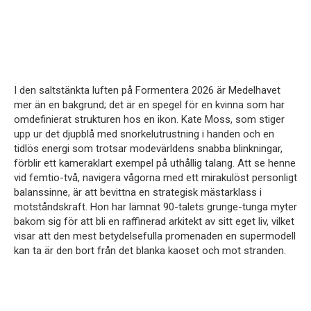
I den saltstänkta luften på Formentera 2026 är Medelhavet
mer än en bakgrund; det är en spegel för en kvinna som har
omdefinierat strukturen hos en ikon. Kate Moss, som stiger
upp ur det djupblå med snorkelutrustning i handen och en
tidlös energi som trotsar modevärldens snabba blinkningar,
förblir ett kameraklart exempel på uthållig talang. Att se henne
vid femtio-två, navigera vågorna med ett mirakulöst personligt
balanssinne, är att bevittna en strategisk mästarklass i
motståndskraft. Hon har lämnat 90-talets grunge-tunga myter
bakom sig för att bli en raffinerad arkitekt av sitt eget liv, vilket
visar att den mest betydelsefulla promenaden en supermodell
kan ta är den bort från det blanka kaoset och mot stranden.