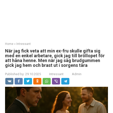
Home
»
Intressant
När jag fick veta att min ex-fru skulle gifta sig
med en enkel arbetare, gick jag till bröllopet för
att håna henne. Men när jag såg brudgummen
gick jag hem och brast ut i sorgens tåra
Published by:
29.10.2025
Intressant
Admin