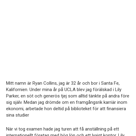
Mitt namn är Ryan Collins, jag är 32 år och bor i Santa Fe,
Kalifornien. Under mina år på UCLA blev jag förälskad i Lily
Parker, en söt och generös tjej som alltid tänkte på andra före
sig själv. Medan jag drömde om en framgångsrik karriär inom
ekonomi, arbetade hon deltid på biblioteket för att finansiera
sina studier
När vi tog examen hade jag turen att få anställning på ett
internationellt företag med hög lön och ett lyxigt kontor. Lily,