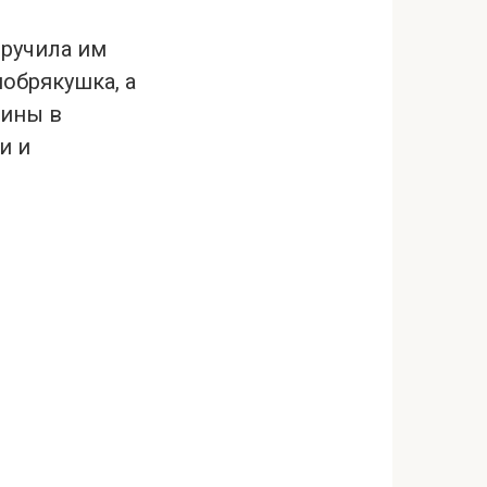
вручила им
побрякушка, а
шины в
и и