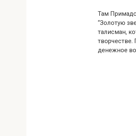
Там Примадо
“Золотую зве
талисман, к
творчестве.
денежное во