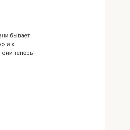
зни бывает
о и к
о они теперь