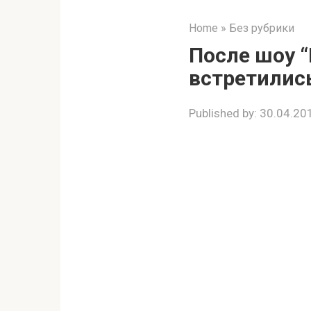
Home
»
Без рубрики
После шоу “
встретились
Published by:
30.04.20