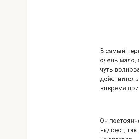
В самый перв
очень мало, 
чуть волнова
действительн
вовремя поил
Он постоянно
надоест, так