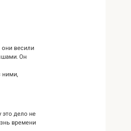
, они весили
ышами. Он
 ними,
 это дело не
изнь времени