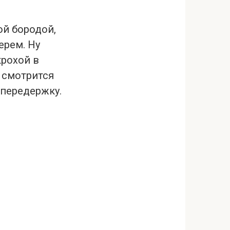
ой бородой,
ерем. Ну
крохой в
я смотрится
 передержку.