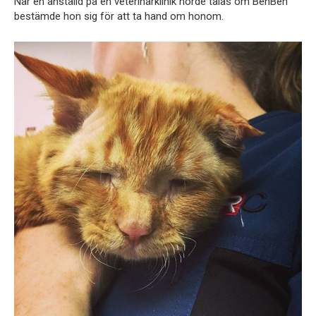
När en anställd på en veterinärklinik hörde talas om BenBen
bestämde hon sig för att ta hand om honom.