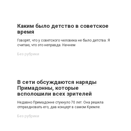
Каким было детство в советское
время
Говорят, что у советского человека не было детства. Я
считаю, что это неправда. Начнем
Без рубрики
В сети обсуждаются наряды
Примадонны, которые
всполошили всех зрителей
Недавно Примадонне стукнуло 70 лет. Она решила
отпраздновать его, дав концерт в самом Кремле.
Без рубрики