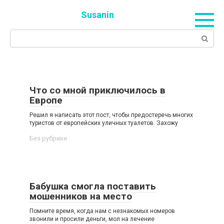
Skip
Susanin
to
content
Search:
Что со мной приключилось в
Европе
Решил я написать этот пост, чтобы предостеречь многих
туристов от европейских уличных туалетов. Захожу
Без рубрики
Бабушка смогла поставить
мошенников на место
Помните время, когда нам с незнакомых номеров
звонили и просили деньги, мол на лечение