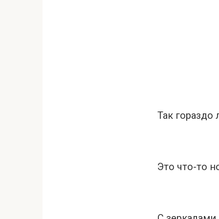
Так гораздо 
Это что-то н
С зеркалами