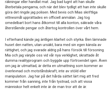
räkningar eller handlat mat. Jag bad lugnt att han skulle
återbetala pengarna, och när det blev tydligt att han inte skulle
göra det ringde jag polisen. Med bevis och Mias skriftliga
vittnesmål upprättades en officiell anmälan. Jag tog
omedelbart bort hans åtkomst till alla konton, säkrade våra
återstående pengar och återtog kontrollen över vårt hem.
I efterhand kände jag äntligen klarhet och styrka. Ben lämnade
huset den natten, utan ursäkt, bara med sin egen känsla av
rättighet, och jag svarade aldrig på hans försök till försoning.
Mia och jag vänjde oss vid vår nya verklighet, skrattade åt
dumma realityprogram och byggde upp förtroendet igen. Även
om jag är utmattad, är detta en utmattning som kommer av
överlevnad och motståndskraft, inte av stöld eller
manipulation. Jag har på det hårda sättet lärt mig att fred
kommer från sanning, inte från tystnad, och att vissa
människor helt enkelt inte är de man tror att de är.