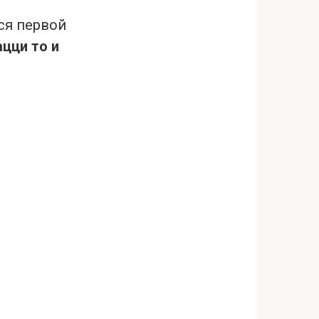
тся первой
цци то и