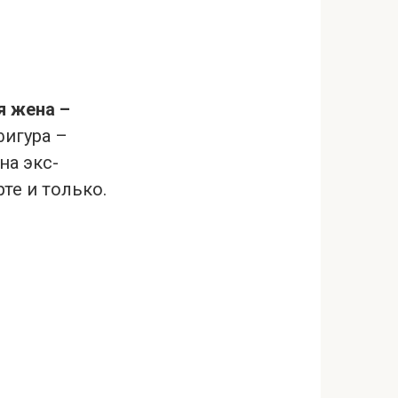
я жена –
фигура –
на экс-
те и только.