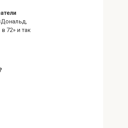
ватели
«Дональд,
в 72» и так
?