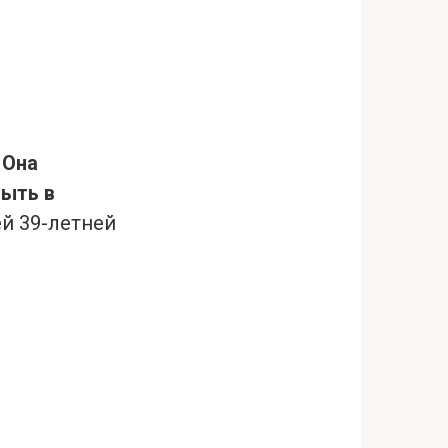
.
Она
быть в
й 39-летней