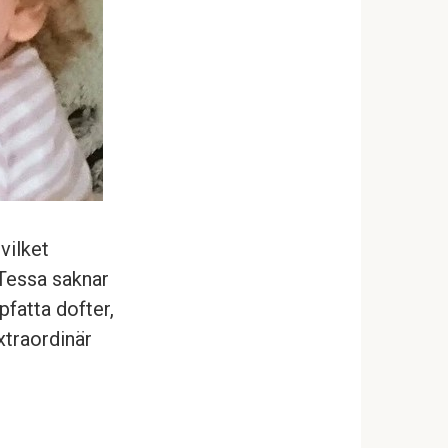
 vilket
 Tessa saknar
pfatta dofter,
xtraordinär