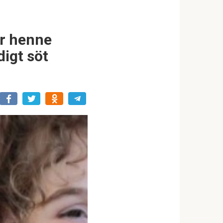
ar henne
digt söt