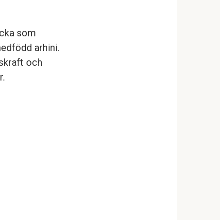
licka som
edfödd arhini.
skraft och
r.