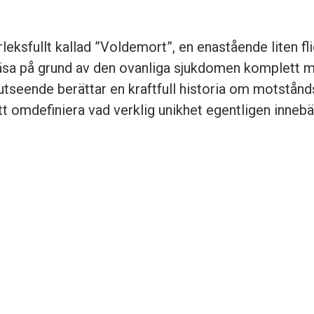
leksfullt kallad ”Voldemort”, en enastående liten f
äsa på grund av den ovanliga sjukdomen komplett m
tseende berättar en kraftfull historia om motstånd
t omdefiniera vad verklig unikhet egentligen innebä