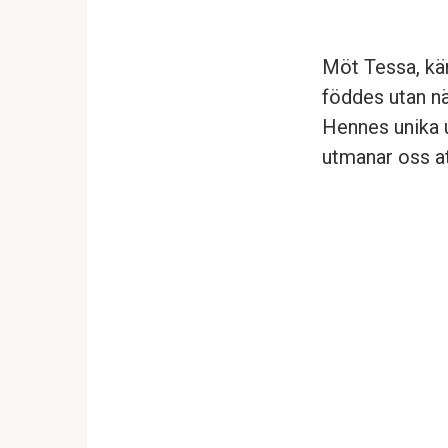
Möt Tessa, kär
föddes utan n
Hennes unika u
utmanar oss at