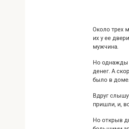
Около трех м
их у ее двер
мужчина.
Но однажды м
денег. А ско
было в доме.
Вдруг слышу 
пришли, и, в
Но открыв дв
большими ап