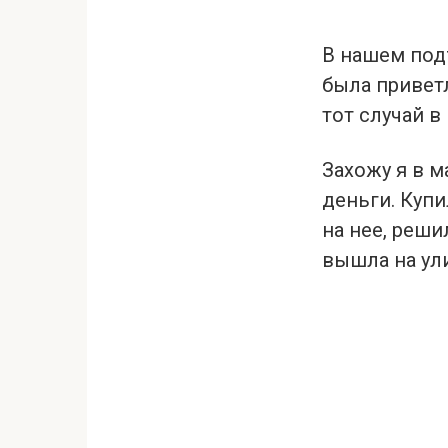
В нашем подъ
была приветл
тот случай в
Захожу я в м
деньги. Купи
на нее, реши
вышла на ули