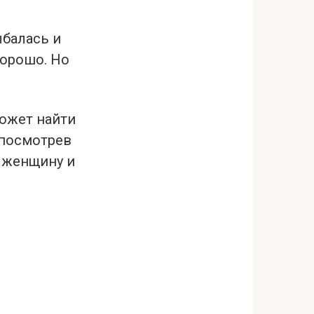
ыбалась и
хорошо. Но
может найти
 посмотрев
а женщину и