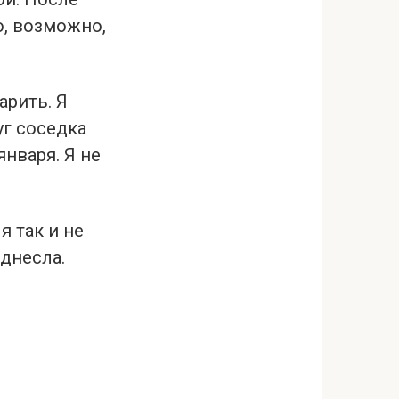
то, возможно,
арить. Я
уг соседка
января. Я не
я так и не
однесла.