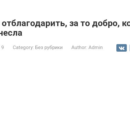
е отблагодарить, за то добро, к
несла
19
Category:
Без рубрики
Author:
Admin