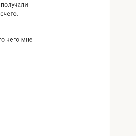
 получали
ечего,
го чего мне