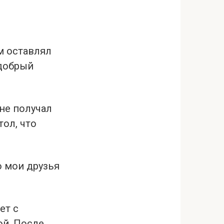
м оставлял
 добрый
не получал
тол, что
о мои друзья
ет с
ой. После