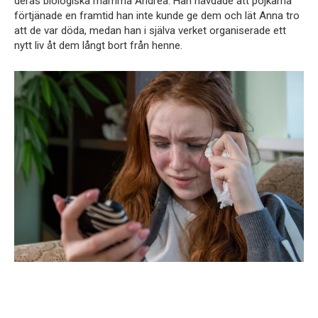
deras biologiska mamma Andrea. Han hävdade att pojkarna
förtjänade en framtid han inte kunde ge dem och lät Anna tro
att de var döda, medan han i själva verket organiserade ett
nytt liv åt dem långt bort från henne.