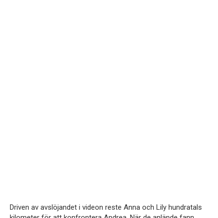
Driven av avslöjandet i videon reste Anna och Lily hundratals
kilometer för att konfrontera Andrea. När de anlände fann