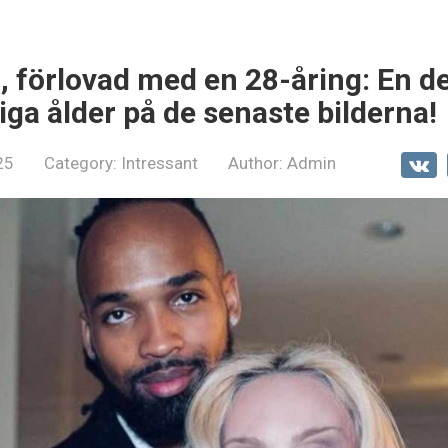
 förlovad med en 28-åring: En det
iga ålder på de senaste bilderna!
25
Category:
Intressant
Author:
Admin