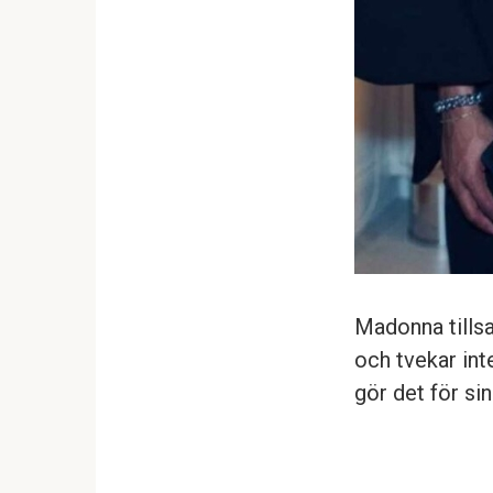
Madonna tills
och tvekar int
gör det för si