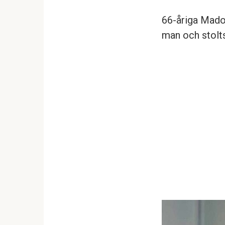
66-åriga Madon
man och stolt