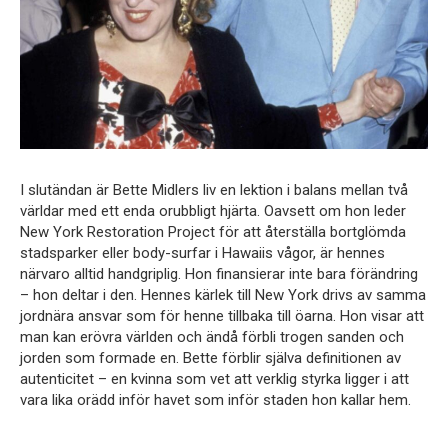
I slutändan är
Bette Midler
s liv en lektion i balans mellan två
världar med ett enda orubbligt hjärta. Oavsett om hon leder
New York Restoration Project för att återställa bortglömda
stadsparker eller body-surfar i Hawaiis vågor, är hennes
närvaro alltid handgriplig. Hon finansierar inte bara förändring
– hon deltar i den. Hennes kärlek till New York drivs av samma
jordnära ansvar som för henne tillbaka till öarna. Hon visar att
man kan erövra världen och ändå förbli trogen sanden och
jorden som formade en. Bette förblir själva definitionen av
autenticitet – en kvinna som vet att verklig styrka ligger i att
vara lika orädd inför havet som inför staden hon kallar hem.