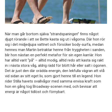
När man går bortom själva “strandspaningen” finns något
djupt rörande i att se Bette kasta sig ut i vågorna. Där hon rör
sig i det midjedjupa vattnet och försöker body-surfa, medan
hennes man Martin betraktar henne från tryggheten i sanden,
blir hon nästan en perfekt metafor för sin egen karriär. Hon
har alltid varit “på” – alltid modig, alltid redo att kasta sig rakt
in i nästa stora våg, aldrig rädd för blött hår eller salt i ögonen.
Det är just den där orädda energin, den lekfulla vägran att stå
vid sidan av sitt eget liv, som gjort henne till en legend. Hon
rider Stilla havets svallvågor med samma envisa kraft som
hon en gång tog Broadway-scenen med, och bevisar att
energi är något tidlöst och förnybart.