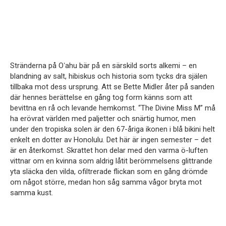
Stränderna på Oʻahu bär på en särskild sorts alkemi – en
blandning av salt, hibiskus och historia som tycks dra själen
tillbaka mot dess ursprung. Att se
Bette Midler
åter på sanden
där hennes berättelse en gång tog form känns som att
bevittna en rå och levande hemkomst. “The Divine Miss M” må
ha erövrat världen med paljetter och snärtig humor, men
under den tropiska solen är den 67-åriga ikonen i blå bikini helt
enkelt en dotter av Honolulu. Det här är ingen semester – det
är en återkomst. Skrattet hon delar med den varma ö-luften
vittnar om en kvinna som aldrig låtit berömmelsens glittrande
yta släcka den vilda, ofiltrerade flickan som en gång drömde
om något större, medan hon såg samma vågor bryta mot
samma kust.