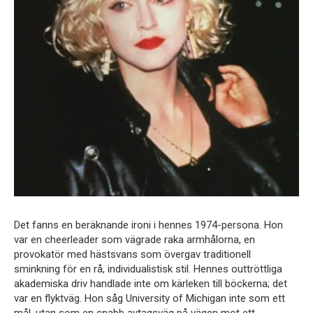
Det fanns en beräknande ironi i hennes 1974-persona. Hon
var en cheerleader som vägrade raka armhålorna, en
provokatör med hästsvans som övergav traditionell
sminkning för en rå, individualistisk stil. Hennes outtröttliga
akademiska driv handlade inte om kärleken till böckerna; det
var en flyktväg. Hon såg University of Michigan inte som ett
mål, utan som en snabb avtagsväg på vägen mot ett