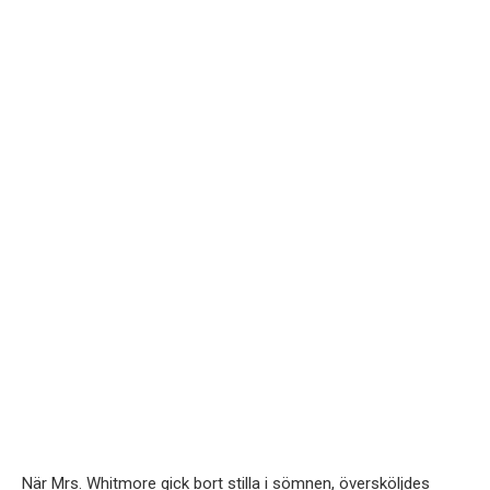
När Mrs. Whitmore gick bort stilla i sömnen, översköljdes