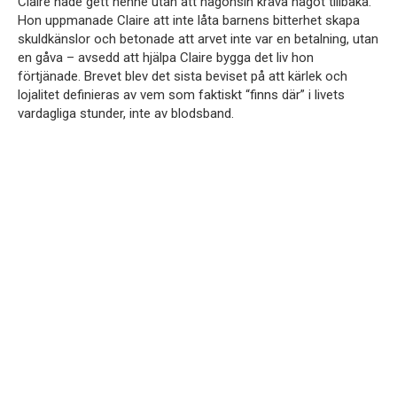
Claire hade gett henne utan att någonsin kräva något tillbaka.
Hon uppmanade Claire att inte låta barnens bitterhet skapa
skuldkänslor och betonade att arvet inte var en betalning, utan
en gåva – avsedd att hjälpa Claire bygga det liv hon
förtjänade. Brevet blev det sista beviset på att kärlek och
lojalitet definieras av vem som faktiskt “finns där” i livets
vardagliga stunder, inte av blodsband.