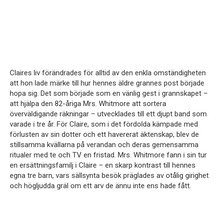
Claires liv förändrades för alltid av den enkla omständigheten
att hon lade märke till hur hennes äldre grannes post började
hopa sig. Det som började som en vänlig gest i grannskapet –
att hjälpa den 82-åriga Mrs. Whitmore att sortera
överväldigande räkningar – utvecklades till ett djupt band som
varade i tre år. För Claire, som i det fördolda kämpade med
förlusten av sin dotter och ett havererat äktenskap, blev de
stillsamma kvällarna på verandan och deras gemensamma
ritualer med te och TV en fristad. Mrs. Whitmore fann i sin tur
en ersättningsfamilj i Claire – en skarp kontrast till hennes
egna tre barn, vars sällsynta besök präglades av otålig girighet
och högljudda gräl om ett arv de ännu inte ens hade fått.