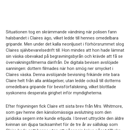
Situationen tog en skrämmande vändning när polisen fann
halsbandet i Claires ägo, vilket ledde till hennes omedelbara
gripande. Men under det kalla neonljuset i förhörsrummet slog
Claires självbevarelsedrift till. Hon mindes att hon hade lämnat
sin väska obevakad på begravningsbyrån och krävde att få se
övervakningsfilmerna därifrån. De digitala bevisen avslöjade
sanningen: dottern filmades när hon smög ner smycket i
Claires väska. Denna avslöjande bevisning frikände inte bara
Claire helt från alla anklagelser, utan ledde också till dotterns
omedelbara gripande för bevisförfalskning, vilket blottlade
syskonens desperata girighet inför myndigheterna.
Efter frigivningen fick Claire ett sista brev från Mrs. Whitmore,
som gav henne den känslomässiga avslutning som den
juridiska segern inte kunde erbjuda. I brevet uttryckte den äldre
kvinnan sin djupa tacksamhet för de tre år av sällskap som