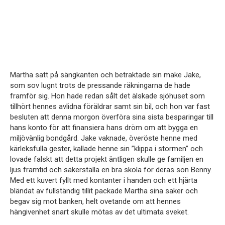
Martha satt på sängkanten och betraktade sin make Jake,
som sov lugnt trots de pressande räkningarna de hade
framför sig. Hon hade redan sålt det älskade sjöhuset som
tillhört hennes avlidna föräldrar samt sin bil, och hon var fast
besluten att denna morgon överföra sina sista besparingar till
hans konto för att finansiera hans dröm om att bygga en
miljövänlig bondgård. Jake vaknade, överöste henne med
kärleksfulla gester, kallade henne sin ”klippa i stormen” och
lovade falskt att detta projekt äntligen skulle ge familjen en
ljus framtid och säkerställa en bra skola för deras son Benny.
Med ett kuvert fyllt med kontanter i handen och ett hjärta
bländat av fullständig tillit packade Martha sina saker och
begav sig mot banken, helt ovetande om att hennes
hängivenhet snart skulle mötas av det ultimata sveket.