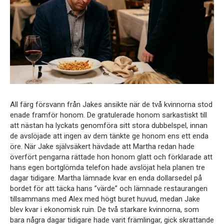
All färg försvann från Jakes ansikte när de två kvinnorna stod
enade framför honom. De gratulerade honom sarkastiskt till
att nästan ha lyckats genomföra sitt stora dubbelspel, innan
de avslöjade att ingen av dem tänkte ge honom ens ett enda
öre. När Jake självsäkert hävdade att Martha redan hade
överfört pengarna rättade hon honom glatt och förklarade att
hans egen bortglömda telefon hade avslöjat hela planen tre
dagar tidigare. Martha lämnade kvar en enda dollarsedel på
bordet för att täcka hans ”värde” och lämnade restaurangen
tillsammans med Alex med högt buret huvud, medan Jake
blev kvar i ekonomisk ruin. De två starkare kvinnorna, som
bara några dagar tidigare hade varit främlingar, gick skrattande