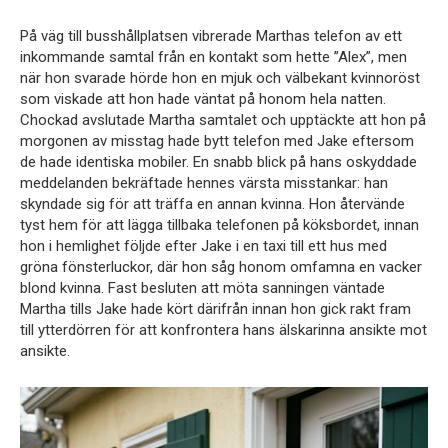
På väg till busshållplatsen vibrerade Marthas telefon av ett
inkommande samtal från en kontakt som hette ”Alex”, men
när hon svarade hörde hon en mjuk och välbekant kvinnoröst
som viskade att hon hade väntat på honom hela natten.
Chockad avslutade Martha samtalet och upptäckte att hon på
morgonen av misstag hade bytt telefon med Jake eftersom
de hade identiska mobiler. En snabb blick på hans oskyddade
meddelanden bekräftade hennes värsta misstankar: han
skyndade sig för att träffa en annan kvinna. Hon återvände
tyst hem för att lägga tillbaka telefonen på köksbordet, innan
hon i hemlighet följde efter Jake i en taxi till ett hus med
gröna fönsterluckor, där hon såg honom omfamna en vacker
blond kvinna. Fast besluten att möta sanningen väntade
Martha tills Jake hade kört därifrån innan hon gick rakt fram
till ytterdörren för att konfrontera hans älskarinna ansikte mot
ansikte.