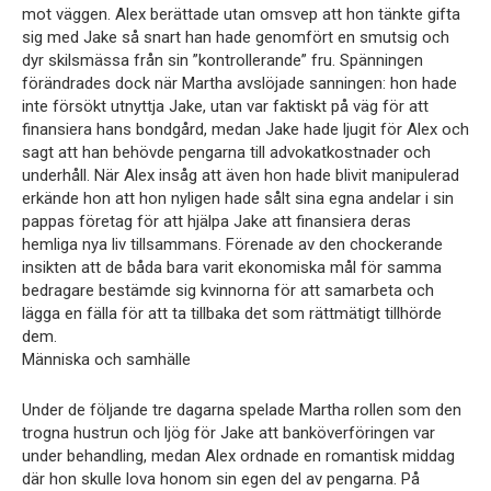
mot väggen. Alex berättade utan omsvep att hon tänkte gifta
sig med Jake så snart han hade genomfört en smutsig och
dyr skilsmässa från sin ”kontrollerande” fru. Spänningen
förändrades dock när Martha avslöjade sanningen: hon hade
inte försökt utnyttja Jake, utan var faktiskt på väg för att
finansiera hans bondgård, medan Jake hade ljugit för Alex och
sagt att han behövde pengarna till advokatkostnader och
underhåll. När Alex insåg att även hon hade blivit manipulerad
erkände hon att hon nyligen hade sålt sina egna andelar i sin
pappas företag för att hjälpa Jake att finansiera deras
hemliga nya liv tillsammans. Förenade av den chockerande
insikten att de båda bara varit ekonomiska mål för samma
bedragare bestämde sig kvinnorna för att samarbeta och
lägga en fälla för att ta tillbaka det som rättmätigt tillhörde
dem.
Människa och samhälle
Under de följande tre dagarna spelade Martha rollen som den
trogna hustrun och ljög för Jake att banköverföringen var
under behandling, medan Alex ordnade en romantisk middag
där hon skulle lova honom sin egen del av pengarna. På