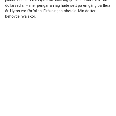
plånbok under en av lyftarna. Inuti låg tjocka buntar med 100-
dollarsedlar – mer pengar än jag hade sett på en gång på flera
år. Hyran var förfallen. Elräkningen obetald. Min dotter
behövde nya skor.