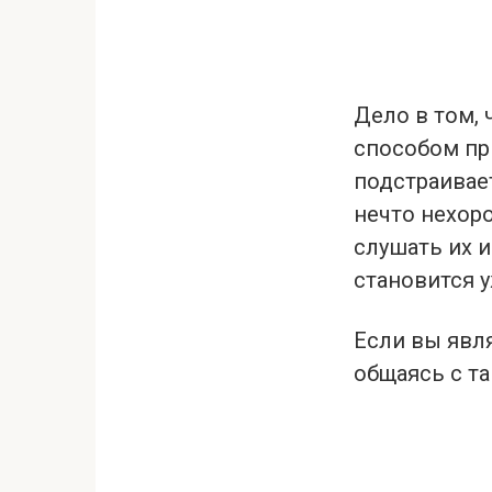
Дело в том, 
способом пр
подстраивает
нечто нехор
слушать их 
становится 
Если вы явля
общаясь с т