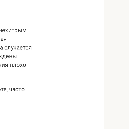
 нехитрым
ная
а случается
уждены
ния плохо
те, часто