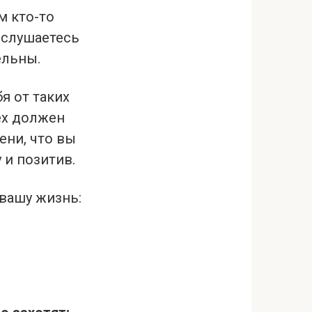
м кто-то
ислушаетесь
ельны.
я от таких
ех должен
ени, что вы
 и позитив.
 вашу жизнь: