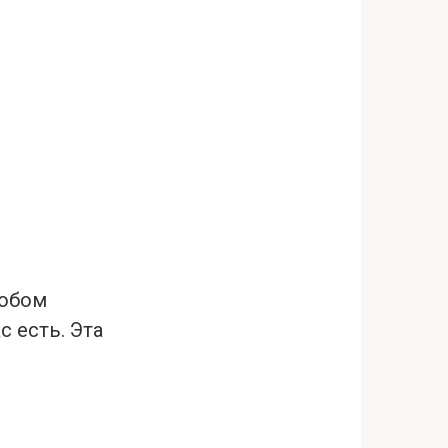
собом
с есть. Эта