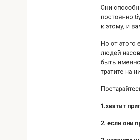
Они способн
постоянно б
к этому, и в
Но от этого 
людей насов
быть именно 
тратите на н
Постарайтесь
1.хватит при
2. если они 