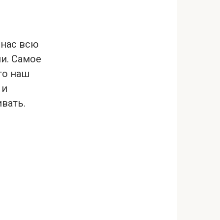
 нас всю
и. Самое
то наш
 и
вать.