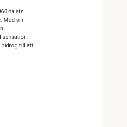
960-talets
. Med sin
on
 sensation.
idrog till att