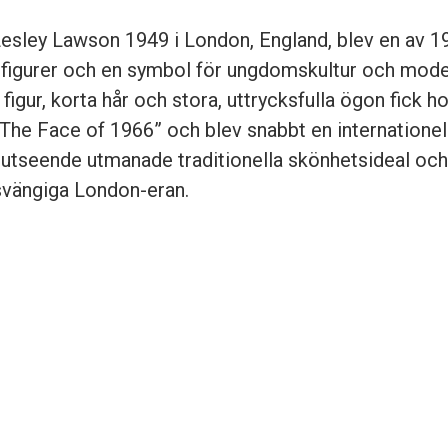
esley Lawson 1949 i London, England, blev en av 1
 figurer och en symbol för ungdomskultur och mode
figur, korta hår och stora, uttrycksfulla ögon fick h
he Face of 1966” och blev snabbt en internationell
utseende utmanade traditionella skönhetsideal och b
svängiga London-eran.