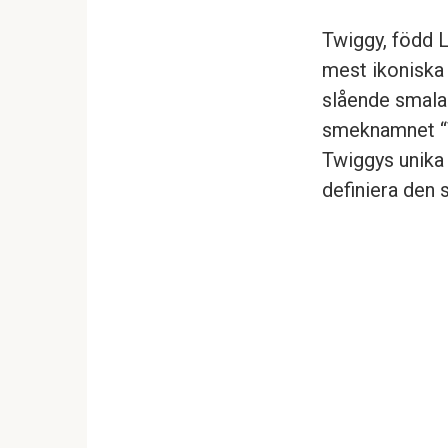
Twiggy, född L
mest ikoniska
slående smala 
smeknamnet “T
Twiggys unika 
definiera den 