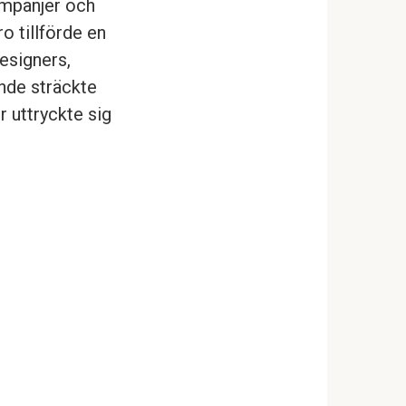
ampanjer och
o tillförde en
designers,
nde sträckte
r uttryckte sig