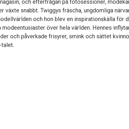
 magasin, och efterfrågan på fotosessioner, modek
 växte snabbt. Twiggys fräscha, ungdomliga närvar
 modellvärlden och hon blev en inspirationskälla för 
 modeentusiaster över hela världen. Hennes inflyta
der och påverkade frisyrer, smink och sättet kvinno
talet.