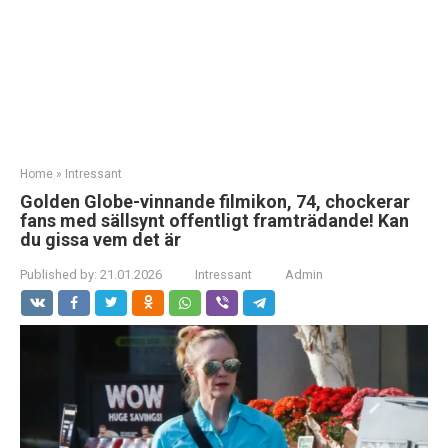
Home
»
Intressant
Golden Globe-vinnande filmikon, 74, chockerar
fans med sällsynt offentligt framträdande! Kan
du gissa vem det är
Published by:
21.01.2026
Intressant
Admin