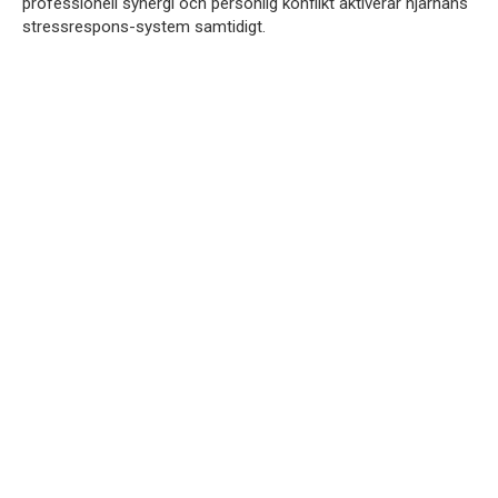
professionell synergi och personlig konflikt aktiverar hjärnans
stressrespons-system samtidigt.