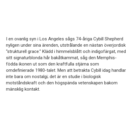
I en ovanlig syn i Los Angeles sågs 74-åriga Cybill Shepherd
nyligen under sina ärenden, utstrålande en nästan överjordisk
“strukturell grace.” Klädd i himmelsblått och indigofärgat, med
sitt signaturblonda hår bakåtkammat, såg den Memphis-
födda ikonen ut som den kraftfulla stjärna som
omdefinierade 1980-talet. Men att betrakta Cybill idag handlar
inte bara om nostalgi; det är en studie i biologisk
motståndskraft och den högspända vetenskapen bakom
mänsklig kontakt.