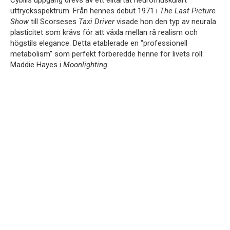
Cybills uppgång drevs av ett elitartat neuromuskulärt
uttrycksspektrum. Från hennes debut 1971 i
The Last Picture
Show
till Scorseses
Taxi Driver
visade hon den typ av neurala
plasticitet som krävs för att växla mellan rå realism och
högstils elegance. Detta etablerade en “professionell
metabolism” som perfekt förberedde henne för livets roll:
Maddie Hayes i
Moonlighting
.