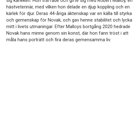
sig kärleken. Hon träffade och gifte sig med Robert Malloy, en
hästveterinär, med vilken hon delade en djup koppling och en
kärlek för djur. Deras 44-åriga äktenskap var en källa till styrka
och gemenskap för Novak, och gav henne stabilitet och lycka
mitt i livets utmaningar. Efter Malloys bortgång 2020 hedrade
Novak hans minne genom sin konst, där hon fann tröst i att
måla hans porträtt och fira deras gemensamma liv.