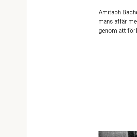
Amitabh Bachch
mans affär me
genom att för