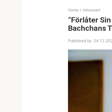
Home
»
Intressant
“Förlåter Si
Bachchans T
Published by:
24.12.20