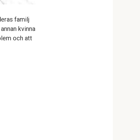
eras familj
n annan kvinna
blem och att