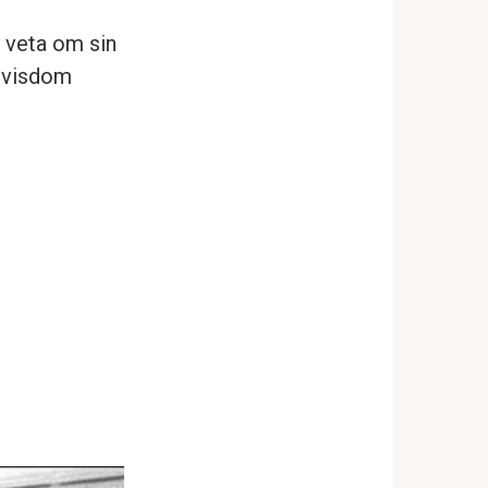
t veta om sin
d visdom