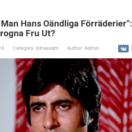
n Man Hans Oändliga Förräderier”
rogna Fru Ut?
24
Category:
Intressant
Author:
Admin