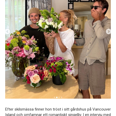
Efter skilsmässa finner hon tröst i sitt gårdshus på Vancouver
Island och omfamnar ett romantiskt singelliv. I en intervju med