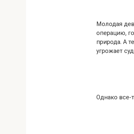
Молодая дев
операцию, г
природа. А т
угрожает су
Однако все-т