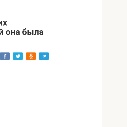
их
й она была