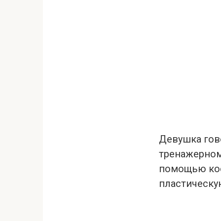
Девушка гово
тренажерном 
помощью кос
пластическу