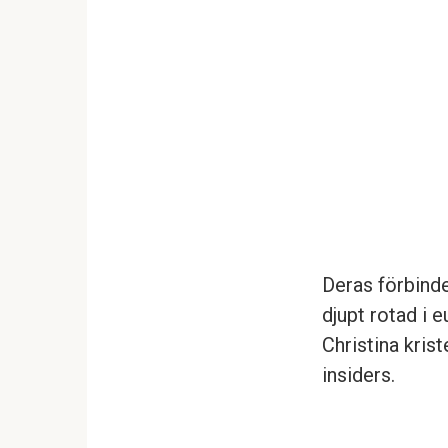
Deras förbinde
djupt rotad i e
Christina krist
insiders.