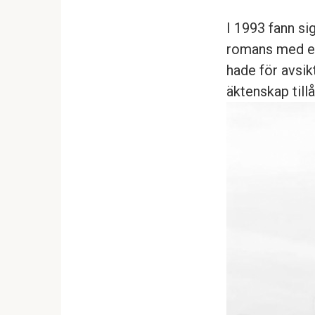
I 1993 fann s
romans med en 
hade för avsikt
äktenskap till