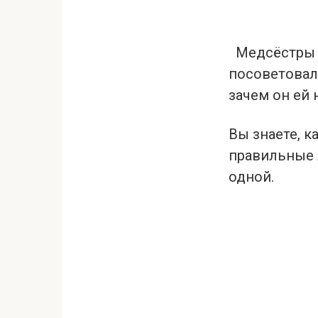
Медсёстры в
посоветовал
зачем он ей 
Вы знаете, к
правильные л
одной.