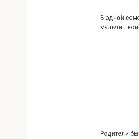
В одной сем
мальчишкой. 
Родители был