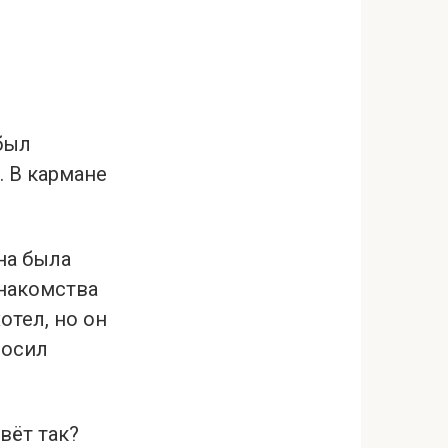
был
. В кармане
на была
знакомства
отел, но он
росил
вёт так?