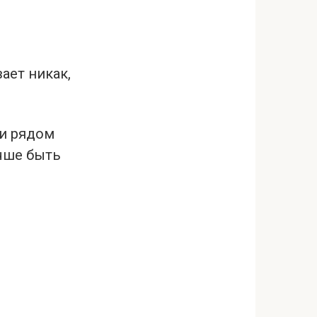
ает никак,
ли рядом
учше быть