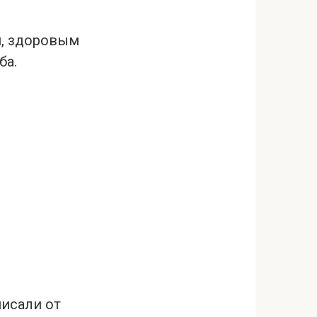
м, здоровым
ба.
писали от