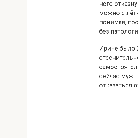
него отказну
можно с лёгк
понимая, про
без патологи
Ирине было 2
стеснительно
самостоятел
сейчас муж.
отказаться о