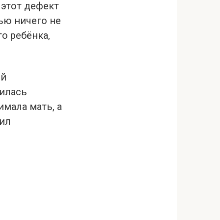
 этот дефект
ью ничего не
о ребёнка,
ой
чилась
мала мать, а
шил