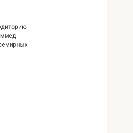
аудиторию
аммед
всемирных