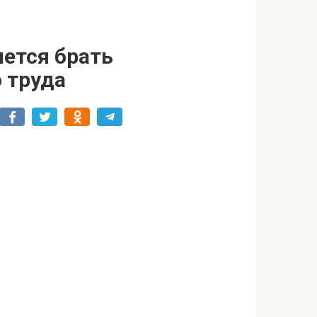
яется брать
 труда