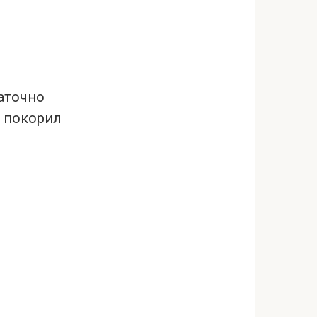
таточно
й покорил