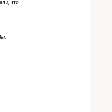
ли, что
бы.