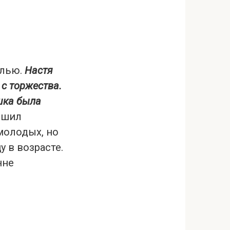
елью.
Настя
с торжества.
шка была
ешил
молодых, но
у в возрасте.
нне