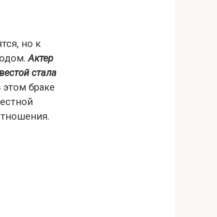
ся, но к
водом.
Актер
евестой стала
 этом браке
местной
отношения.