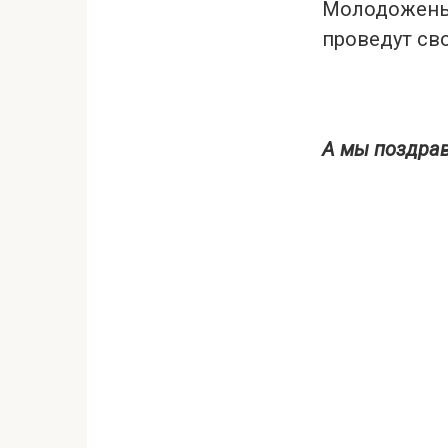
Молодожены 
проведут св
А мы поздрав