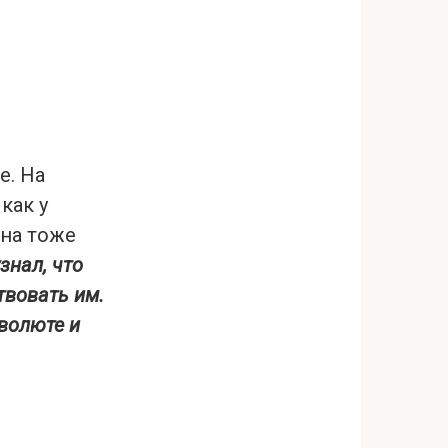
е. На
как у
она тоже
знал, что
твовать им.
волюте и