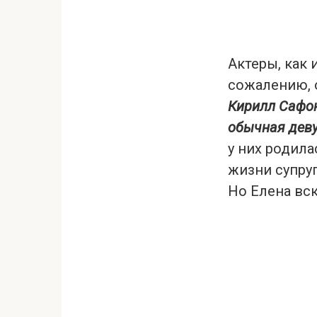
Актеры, как
сожалению, 
Кирилл Сафон
обычная деву
у них родила
жизни супру
Но Елена вск