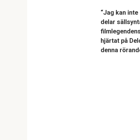
“Jag kan inte 
delar sällsynt
filmlegendens
hjärtat på De
denna rörande