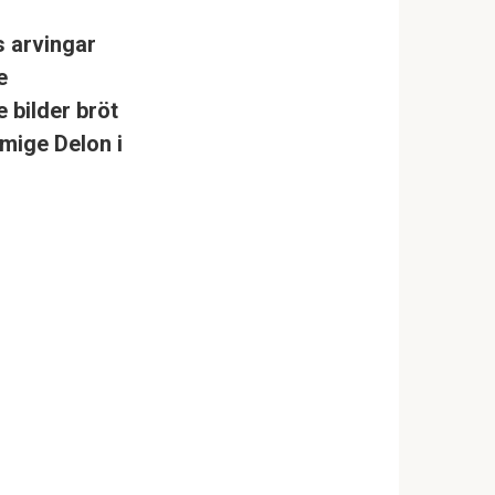
s arvingar
e
 bilder bröt
rmige Delon i