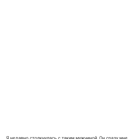
Я недавно столкнулась с таким мужчиной. Он сразу мне