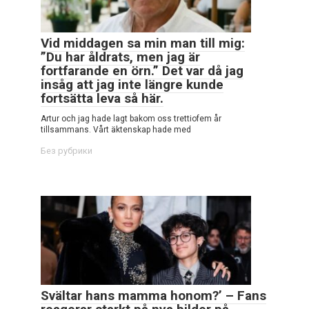
Vid middagen sa min man till mig:
”Du har åldrats, men jag är
fortfarande en örn.” Det var då jag
insåg att jag inte längre kunde
fortsätta leva så här.
Artur och jag hade lagt bakom oss trettiofem år
tillsammans. Vårt äktenskap hade med
Без рубрики
Svältar hans mamma honom?’ – Fans