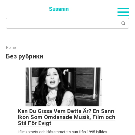
Skip
Susanin
to
content
Search:
Home
Без рубрики
Kan Du Gissa Vem Detta Är? En Sann
Ikon Som Omdanade Musik, Film och
Stil För Evigt
I filmkornets och blåsammetets surr från 1995 fylldes