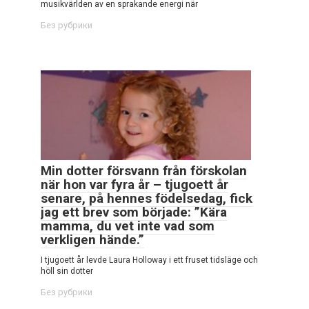
musikvärlden av en sprakande energi när
Без рубрики
Min dotter försvann från förskolan
när hon var fyra år – tjugoett år
senare, på hennes födelsedag, fick
jag ett brev som började: ”Kära
mamma, du vet inte vad som
verkligen hände.”
I tjugoett år levde Laura Holloway i ett fruset tidsläge och
höll sin dotter
Без рубрики