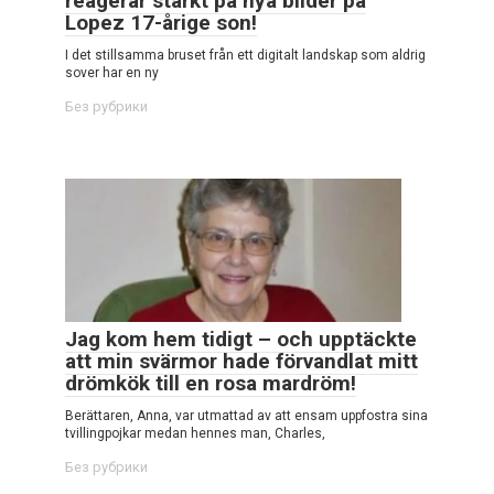
reagerar starkt på nya bilder på
Lopez 17-årige son!
I det stillsamma bruset från ett digitalt landskap som aldrig
sover har en ny
Без рубрики
Jag kom hem tidigt – och upptäckte
att min svärmor hade förvandlat mitt
drömkök till en rosa mardröm!
Berättaren, Anna, var utmattad av att ensam uppfostra sina
tvillingpojkar medan hennes man, Charles,
Без рубрики