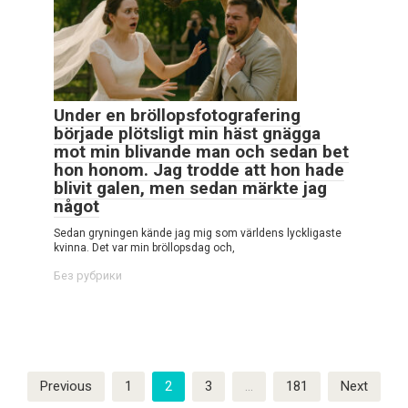
Under en bröllopsfotografering
började plötsligt min häst gnägga
mot min blivande man och sedan bet
hon honom. Jag trodde att hon hade
blivit galen, men sedan märkte jag
något
Sedan gryningen kände jag mig som världens lyckligaste
kvinna. Det var min bröllopsdag och,
Без рубрики
Posts
Previous
1
2
3
…
181
Next
pagination