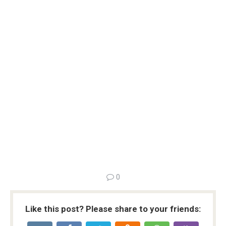
0
Like this post? Please share to your friends: