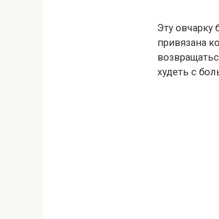
Эту овчарку 
привязана к
возвращатьс
худеть с бо