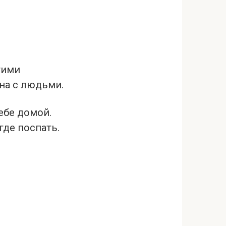
гими
бна с людьми.
себе домой.
где поспать.