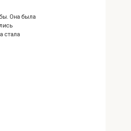
бы. Она была
ались
а стала